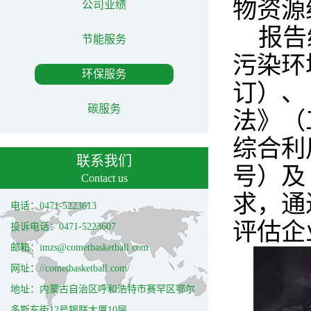
物资源
公司业绩
报告
节能服务
污染环
环保服务
订）、
碳服务
法》（
综合利
联系我们
号）及《
Contact us
求，通
电话：0471-5223613
评估企
投诉电话：0471-5223607
邮箱：imzs@cometbasketball.com
网址：//cometbasketball.com/
地址：内蒙古自治区呼和浩特市赛罕区鄂尔
多斯东街12号银联大厦10层