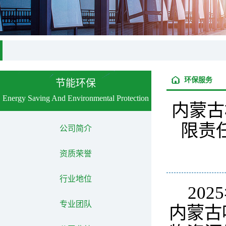
环保服务
节能环保
Energy Saving And Environmental Protection
内蒙古
限责
公司简介
资质荣誉
行业地位
20
专业团队
内蒙古