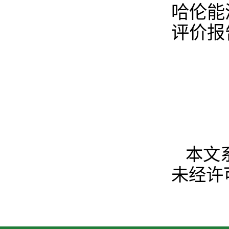
哈伦能
评价报
本文
未经许