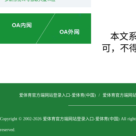
本文
可，不
爱体育官方端网站登录入口-爱体育(中国)
/
爱体育官方端网站
Copyright © 2002-2026 爱体育官方端网站登录入口-爱体育(中国) All right
reserved.