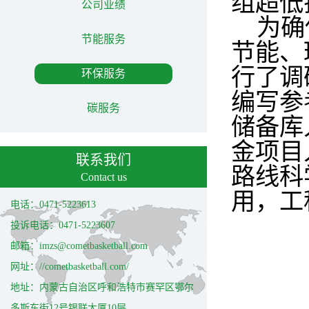
组超低
公司业绩
为确
节能服务
节能、
行了调
环保服务
编写参
碳服务
储备库
金项目
联系我们
路线科
Contact us
用，工
电话：0471-5223613
投诉电话：0471-5223607
邮箱：imzs@cometbasketball.com
网址：//cometbasketball.com/
地址：内蒙古自治区呼和浩特市赛罕区鄂尔
多斯东街12号银联大厦10层