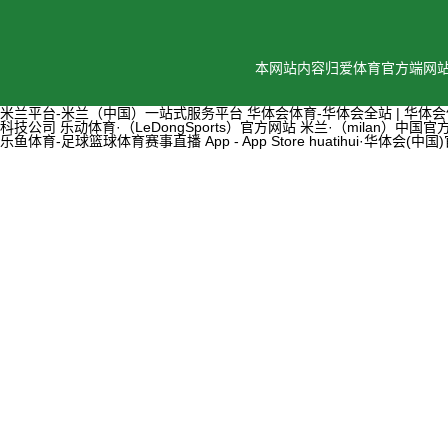
本网站内容归爱体育官方端网站
米兰平台-米兰（中国）一站式服务平台
华体会体育-华体会全站 | 华体
科技公司
乐动体育·（LeDongSports）官方网站
米兰·（milan）中国官
乐鱼体育-足球篮球体育赛事直播 App - App Store
huatihui·华体会(中国)