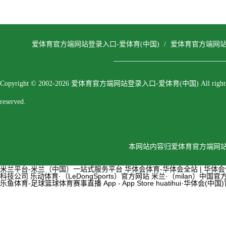
爱体育官方端网站登录入口-爱体育(中国)
/
爱体育官方端网站
Copyright © 2002-2026 爱体育官方端网站登录入口-爱体育(中国) All right
reserved.
本网站内容归爱体育官方端网站
米兰平台-米兰（中国）一站式服务平台
华体会体育-华体会全站 | 华体
科技公司
乐动体育·（LeDongSports）官方网站
米兰·（milan）中国官
乐鱼体育-足球篮球体育赛事直播 App - App Store
huatihui·华体会(中国)