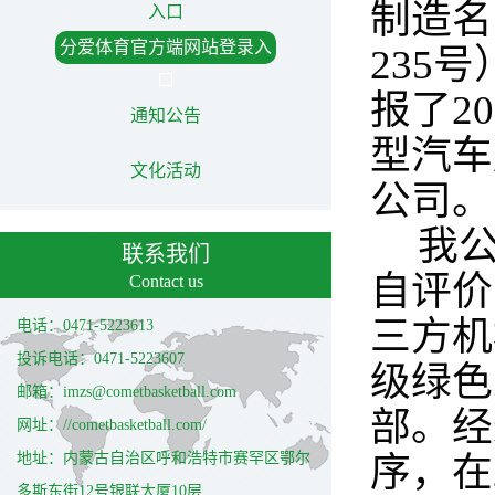
制造名
入口
分爱体育官方端网站登录入
235
口
报了2
通知公告
型汽车
文化活动
公司。
我
联系我们
自评价
Contact us
三方机
电话：0471-5223613
投诉电话：0471-5223607
级绿色
邮箱：imzs@cometbasketball.com
部。经
网址：//cometbasketball.com/
地址：内蒙古自治区呼和浩特市赛罕区鄂尔
序，在
多斯东街12号银联大厦10层