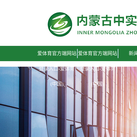
爱体育官方端网站登录入口
爱体育官方端网站
爱体育官方端网站
新
登录入口-爱体育
登录入口-爱体育
(中国)
(中国)