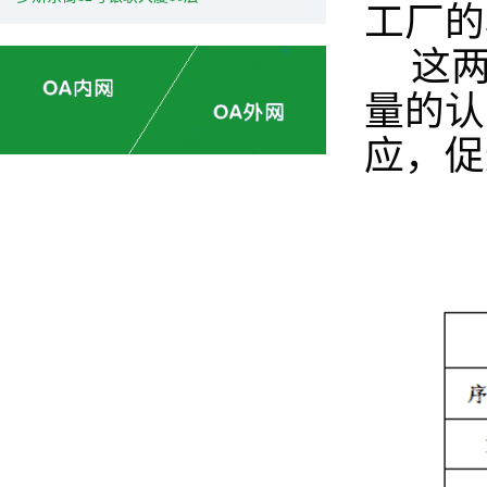
工厂的
这
量的认
应，促